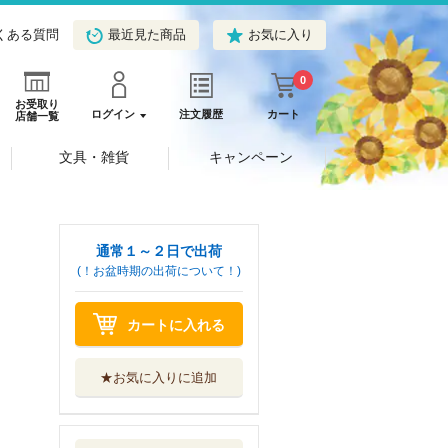
くある質問
最近見た商品
お気に入り
0
お受取り
ログイン
注文履歴
カート
店舗一覧
文具・雑貨
キャンペーン
通常１～２日で出荷
(！お盆時期の出荷について！)
カートに入れる
★お気に入りに追加
フルメタル・パニ
ック！Ｆａｍｉ...
ＫＡＤＯＫＡＷＡ