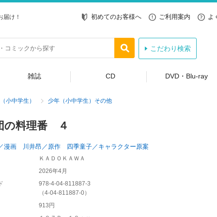
初めてのお客様へ
ご利用案内
よ
お届け！
こだわり検索
雑誌
CD
DVD・Blu-ray
（小中学生）
少年（小中学生）その他
団の料理番 ４
／漫画 川井昂／原作 四季童子／キャラクター原案
ＫＡＤＯＫＡＷＡ
2026年4月
ド
978-4-04-811887-3
（
4-04-811887-0
）
913円