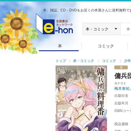
本、雑誌、CD・DVDをお近くの本屋さんに送料無料で
本
コミック
トップ
本・コミック
コミック
少年
傭兵
カドコミ
梅木泰祐
出版社名
出版年月
ISBNコー
税込価格