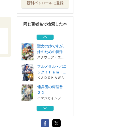
新刊パトロールに登録
傭兵団の料理番
２２
イマジカインフ...
同じ著者名で検索した本
異世界迷宮でハー
レムを １２
ＫＡＤＯＫＡＷＡ
聖女の姉ですが、
妹のための特殊...
スクウェア・エ...
フルメタル・パニ
ック！Ｆａｍｉ...
ＫＡＤＯＫＡＷＡ
傭兵団の料理番
２２
イマジカインフ...
異世界迷宮でハー
レムを １２
ＫＡＤＯＫＡＷＡ