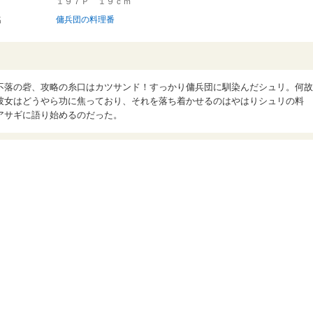
１９７Ｐ １９ｃｍ
名
傭兵団の料理番
不落の砦、攻略の糸口はカツサンド！すっかり傭兵団に馴染んだシュリ。何故
彼女はどうやら功に焦っており、それを落ち着かせるのはやはりシュリの料
アサギに語り始めるのだった。