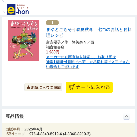
まゆとごちそう春夏秋冬 七つのお話とお料
理レシピ
富安陽子／作 降矢奈々／画
福音館書店
1,980円
メーカーに在庫有無を確認し、お取り寄せ
通常1週間~4週間で出荷 ※品切れ等で入手できな
い場合もございます
商品情報
出版年月：
2026年4月
ISBNコード：
978-4-8340-8919-6
(
4-8340-8919-3
)