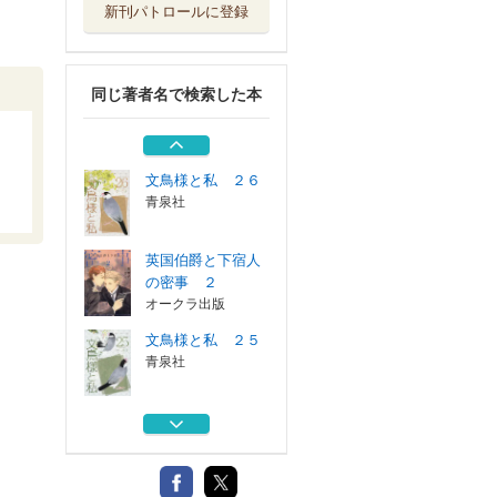
新刊パトロールに登録
百鬼夜行抄 ２１
朝日新聞出版
同じ著者名で検索した本
白羽の矢を追って
ホーム社
文鳥様と私 ２６
青泉社
英国伯爵と下宿人
の密事 ２
オークラ出版
文鳥様と私 ２５
青泉社
百鬼夜行抄 ２１
朝日新聞出版