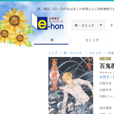
本、雑誌、CD・DVDをお近くの本屋さんに送料無料で
本
コミック
トップ
本・コミック
コミック
少女
百鬼
Ｎｅｍｕｋ
今市子／
出版社名
出版年月
ISBNコー
税込価格