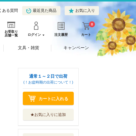
くある質問
最近見た商品
お気に入り
0
お受取り
ログイン
注文履歴
カート
店舗一覧
文具・雑貨
キャンペーン
通常１～２日で出荷
(！お盆時期の出荷について！)
カートに入れる
★お気に入りに追加
文鳥様と私 ２５
青泉社