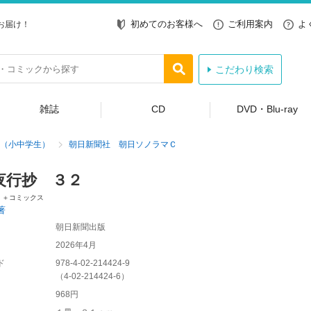
初めてのお客様へ
ご利用案内
よ
お届け！
こだわり検索
雑誌
CD
DVD・Blu-ray
（小中学生）
朝日新聞社 朝日ソノラマＣ
夜行抄 ３２
ｉ＋コミックス
著
朝日新聞出版
2026年4月
ド
978-4-02-214424-9
（
4-02-214424-6
）
968円