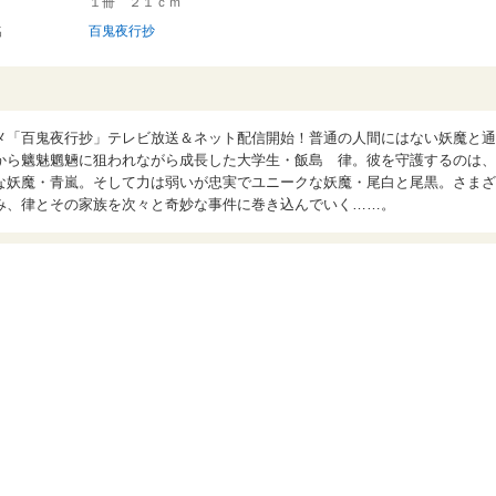
１冊 ２１ｃｍ
名
百鬼夜行抄
メ「百鬼夜行抄」テレビ放送＆ネット配信開始！普通の人間にはない妖魔と通
から魑魅魍魎に狙われながら成長した大学生・飯島 律。彼を守護するのは、
な妖魔・青嵐。そして力は弱いが忠実でユニークな妖魔・尾白と尾黒。さまざ
み、律とその家族を次々と奇妙な事件に巻き込んでいく……。