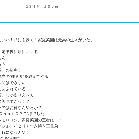
２３４Ｐ １９ｃｍ
にいい！頭にも効く！家庭菜園は最高の生きがいだ。
、定年後に畑にハマる
らん
らう
弟」の勝利！
当の“種まき”を教えてやる
人間はできない
にあふれている
薬」しかありえへん
に美味すぎる！？
るのはお得なんやろか？
ＣｈａｔＧＰＴ”様でした
ウモロコシ、家庭菜園の王者は！？
バジル。イタリアすき焼き三兄弟
ゃれになるんや！
名を“薬味”