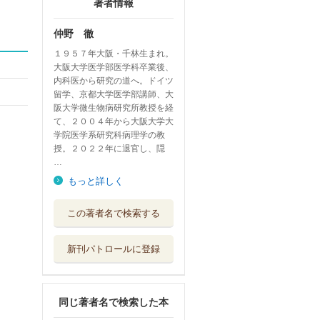
著者情報
仲野 徹
１９５７年大阪・千林生まれ。
大阪大学医学部医学科卒業後、
内科医から研究の道へ。ドイツ
留学、京都大学医学部講師、大
阪大学微生物病研究所教授を経
て、２００４年から大阪大学大
学院医学系研究科病理学の教
授。２０２２年に退官し、隠
…
もっと詳しく
呼吸を取り戻せ
この著者名で検索する
肺移植がもたら...
みすず書房
新刊パトロールに登録
医学問答 西洋と
東洋から考える...
左右社
同じ著者名で検索した本
残された時間 脳