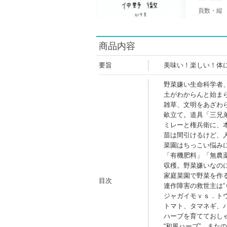
頁数・縦
商品内容
要旨
美味い！楽しい！体
野菜嫌い生命科学者
土がわからんと始ま
雑草、文明をあざわ
畝立て。道具「三兄
ミレーと権兵衛に、本
苗は間引けるけど、
菜園はちっこい悩み
「有機肥料」「無農
収穫。野菜嫌いなの
家庭菜園で野菜を作
目次
連作障害の救世主は“
ジャガイモｖｓ．ト
トマト、タマネギ、
ハーブを育てておし
“和風ハーブ”、またの