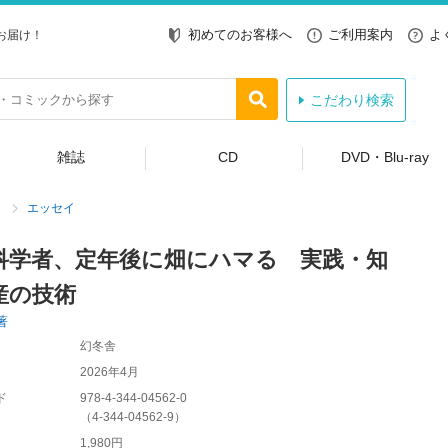
初めてのお客様へ
ご利用案内
よ
お届け！
こだわり検索
雑誌
CD
DVD・Blu-ray
エッセイ
科学者、定年後に畑にハマる 実践・知
産の技術
著
幻冬舎
2026年4月
ド
978-4-344-04562-0
（
4-344-04562-9
）
1,980円