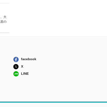
ＫＡＤＯＫＡＷＡ
ストライヤー生化
学
師、大
東京化学同人
隠居の
呼吸を取り戻せ
肺移植がもたら...
みすず書房
医学問答 西洋と
東洋から考える...
左右社
facebook
残された時間 脳
外科医マーシュ...
X
みすず書房
LINE