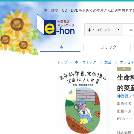
本、雑誌、CD・DVDをお近くの本屋さんに送料無料で
本
コミック
トップ
本・コミック
文芸
エッセイ
生命
的菜
仲野徹／
出版社名
出版年月
ISBNコー
税込価格