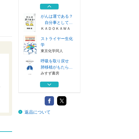
外科医マーシュ...
みすず書房
がんは運である？
自分事として...
ＫＡＤＯＫＡＷＡ
ストライヤー生化
学
東京化学同人
呼吸を取り戻せ
肺移植がもたら...
みすず書房
医学問答 西洋と
Ｇ
東洋から考える...
左右社
残された時間 脳
返品について
外科医マーシュ...
みすず書房
がんは運である？
自分事として...