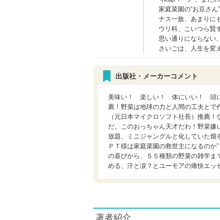
家庭菜園の“お豆さん
ナス一族、あまりに
ウリ科、こいつら賢
思い通りにならない
さいごは、人生を変
出版社・メーカーコメント
美味い！ 楽しい！ 体にいい！ 頭
薦！野菜は地球の力と人間の工夫とで
（元日本マイクロソフト社長）推薦！
だ。このおっちゃん天才だわ！野菜嫌い
放題、ミニジャングルと化していた畑を
ＰＴ様は家庭菜園の救世主になるのか”
の喜びから、５５種類の野菜の雑学ま
める、汗と涙？とユーモアの痛快エッ
著者紹介