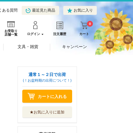
くある質問
最近見た商品
お気に入り
0
お受取り
ログイン
注文履歴
カート
店舗一覧
文具・雑貨
キャンペーン
通常１～２日で出荷
(！お盆時期の出荷について！)
カートに入れる
★お気に入りに追加