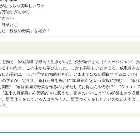
”がむっちゃ美味しいワケ
も万能すぎるやろ
すぎるわ
、野菜たち
えた「鉄板の野菜」を紹介！
にも効く！家庭菜園は最高の生きがいだ。矢野顕子さん（ミュージシャン）推
作るものだと、この本から学びました。しかも美味しいときてる。成毛眞さん
なにわ男のユーモア×学者の知的好奇心。いままでにない面白すぎるエッセイ
の学者が、定年後、荒れた庭を舞台に”家庭菜園”という実験に挑む！ ”荒れ
開墾” ”家庭菜園で野菜を作るのは果たしてお得なんやろか？” ”Ｃｈａｔ
 ”生来の野菜嫌いを野菜好きに変えた、驚きのいいことずくめ”種まきや収穫
で。野菜作りをしている人はもちろん、野菜づくりをしたことのない人も楽し
セイ。