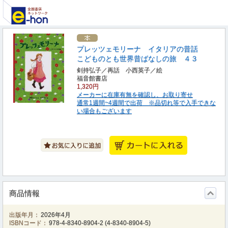
プレッツェモリーナ イタリアの昔話
こどものとも世界昔ばなしの旅 ４３
剣持弘子／再話 小西英子／絵
福音館書店
1,320円
メーカーに在庫有無を確認し、お取り寄せ
通常1週間~4週間で出荷 ※品切れ等で入手できな
い場合もございます
商品情報
出版年月：
2026年4月
ISBNコード：
978-4-8340-8904-2
(
4-8340-8904-5
)