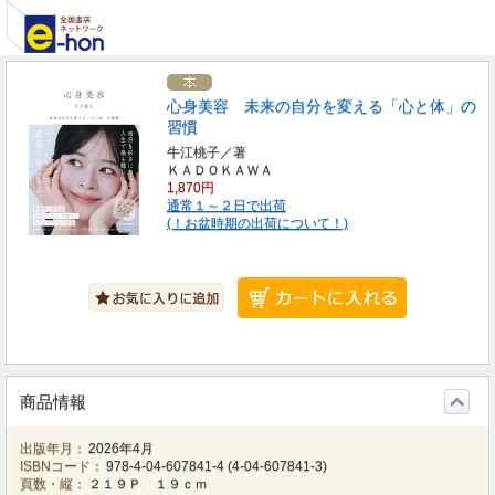
心身美容 未来の自分を変える「心と体」の
習慣
牛江桃子／著
ＫＡＤＯＫＡＷＡ
1,870円
通常１～２日で出荷
(！お盆時期の出荷について！)
商品情報
出版年月：
2026年4月
ISBNコード：
978-4-04-607841-4
(
4-04-607841-3
)
頁数・縦：
２１９Ｐ １９ｃｍ