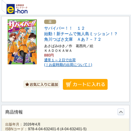
サバイバー！！ １２
始動！新チームで無人島ミッション！？
角川つばさ文庫 Ａあ７－７２
あさばみゆき／作 葛西尚／絵
ＫＡＤＯＫＡＷＡ
880円
通常１～２日で出荷
(！お盆時期の出荷について！)
商品情報
出版年月：
2026年4月
ISBNコード：
978-4-04-632401-6
(
4-04-632401-5
)