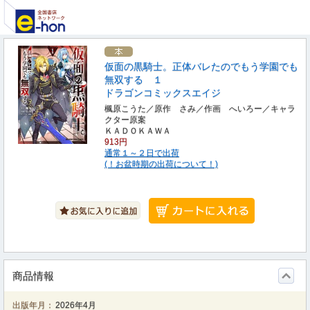
仮面の黒騎士。正体バレたのでもう学園でも
無双する １
ドラゴンコミックスエイジ
楓原こうた／原作 さみ／作画 へいろー／キャラ
クター原案
ＫＡＤＯＫＡＷＡ
913円
通常１～２日で出荷
(！お盆時期の出荷について！)
商品情報
出版年月：
2026年4月