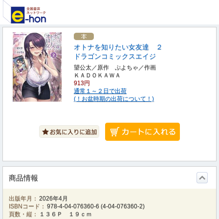
オトナを知りたい女友達 ２
ドラゴンコミックスエイジ
望公太／原作 ぷよちゃ／作画
ＫＡＤＯＫＡＷＡ
913円
通常１～２日で出荷
(！お盆時期の出荷について！)
商品情報
出版年月：
2026年4月
ISBNコード：
978-4-04-076360-6
(
4-04-076360-2
)
頁数・縦：
１３６Ｐ １９ｃｍ