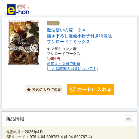
魔法使いの嫁 ２４
描き下ろし漫画小冊子付き特装版
ブシロードコミックス
ヤマザキコレ／著
ブシロードワークス
1,496円
通常１～２日で出荷
(！お盆時期の出荷について！)
商品情報
出版年月：
2026年4月
ISBNコード：
978-4-04-899787-4
(
4-04-899787-4
)