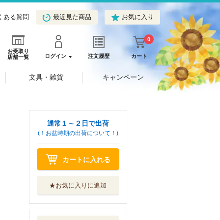
くある質問
最近見た商品
お気に入り
0
お受取り
ログイン
注文履歴
カート
店舗一覧
文具・雑貨
キャンペーン
通常１～２日で出荷
(！お盆時期の出荷について！)
カートに入れる
★お気に入りに追加
最恐ホラー 深夜
の残業
講談社