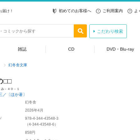
初めてのお客様へ
ご利用案内
よ
お届け！
こだわり検索
雑誌
CD
DVD・Blu-ray
幻冬舎文庫
□□
 み－４０－１
三／〔ほか著〕
幻冬舎
2026年4月
ド
978-4-344-43548-3
（
4-344-43548-6
）
858円