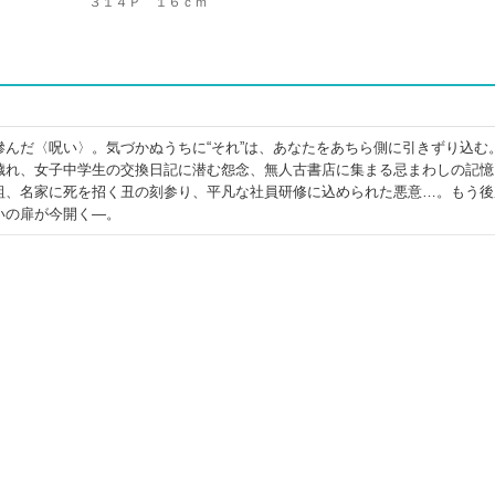
３１４Ｐ １６ｃｍ
滲んだ〈呪い〉。気づかぬうちに“それ”は、あなたをあちら側に引きずり込む
穢れ、女子中学生の交換日記に潜む怨念、無人古書店に集まる忌まわしの記憶
詛、名家に死を招く丑の刻参り、平凡な社員研修に込められた悪意…。もう後
いの扉が今開く―。