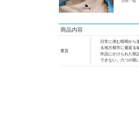
頁数・縦
商品内容
日常に潜む暗闇から
る地方都市に蔓延る
要旨
作品にかけられた呪
できない。六つの呪