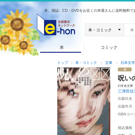
本、雑誌、CD・DVDをお近くの本屋さんに送料無料で
本
コミック
トップ
本・コミック
文庫
日本文学
呪いの
幻冬舎文庫
三津田信
出版社名
出版年月
ISBNコー
税込価格