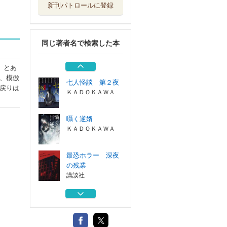
新刊パトロールに登録
七人怪談
ＫＡＤＯＫＡＷＡ
同じ著者名で検索した本
首無の如き祟るも
の １
マッグガーデン
。とあ
、模倣
七人怪談 第２夜
戻りは
ＫＡＤＯＫＡＷＡ
囁く逆婿
ＫＡＤＯＫＡＷＡ
最恐ホラー 深夜
の残業
講談社
七人怪談
ＫＡＤＯＫＡＷＡ