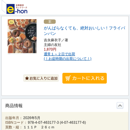
がんばらなくても、絶対おいしい！フライパ
ンパン
吉永麻衣子／著
主婦の友社
1,870円
通常１～２日で出荷
(！お盆時期の出荷について！)
商品情報
出版年月：
2026年5月
ISBNコード：
978-4-07-463177-3
(
4-07-463177-6
)
頁数・縦：
１１１Ｐ ２６ｃｍ