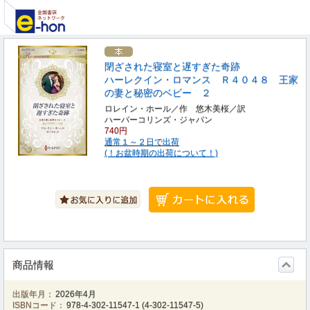
閉ざされた寝室と遅すぎた奇跡
ハーレクイン・ロマンス Ｒ４０４８ 王家
の妻と秘密のベビー ２
ロレイン・ホール／作 悠木美桜／訳
ハーパーコリンズ・ジャパン
740円
通常１～２日で出荷
(！お盆時期の出荷について！)
商品情報
出版年月：
2026年4月
ISBNコード：
978-4-302-11547-1
(
4-302-11547-5
)