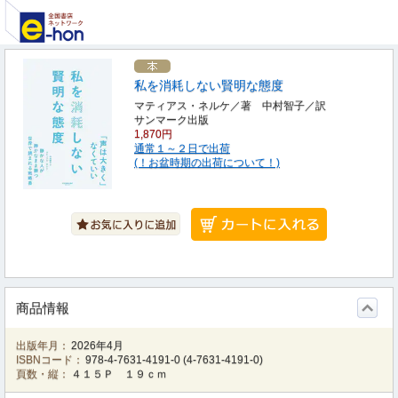
私を消耗しない賢明な態度
マティアス・ネルケ／著 中村智子／訳
サンマーク出版
1,870円
通常１～２日で出荷
(！お盆時期の出荷について！)
商品情報
出版年月：
2026年4月
ISBNコード：
978-4-7631-4191-0
(
4-7631-4191-0
)
頁数・縦：
４１５Ｐ １９ｃｍ