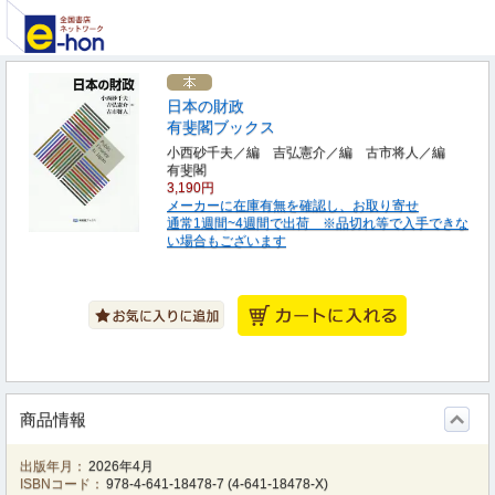
日本の財政
有斐閣ブックス
小西砂千夫／編 吉弘憲介／編 古市将人／編
有斐閣
3,190円
メーカーに在庫有無を確認し、お取り寄せ
通常1週間~4週間で出荷 ※品切れ等で入手できな
い場合もございます
商品情報
出版年月：
2026年4月
ISBNコード：
978-4-641-18478-7
(
4-641-18478-X
)