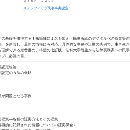
３３８Ｐ ２２ｃｍ
名
ステップアップ民事事実認定
定の基礎を修得する！執筆陣に１名を加え、民事訴訟のデジタル化の影響等の
編」を新設し、最新の情報にも対応。具体的な事例や証拠の実例で、生き生き
ら理解できる定番書の、待望の改訂版。法科大学院生から法律実務家への民事
ップに必読の書。
実認定総論
実認定の方法の概略
価が問題となる事例
拠収集―各種の証拠方法とその収集
電磁的に記録された情報についての証拠保全）