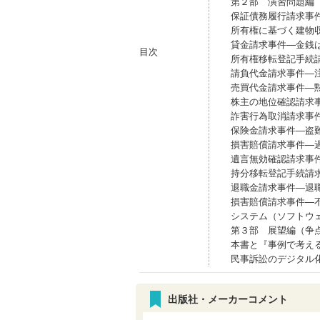
第２部 演習問題編
保証債務履行請求事
所有権に基づく建物
貸金請求事件―金銭
目次
所有権移転登記手続
請負代金請求事件―
売買代金請求事件―
株主の地位確認請求
詐害行為取消請求事
保険金請求事件―盗
損害賠償請求事件―
遺言無効確認請求事
持分移転登記手続請
退職金請求事件―退
損害賠償請求事件―
システム（ソフトウ
第３部 展望編（争
本書と『事例で考え
民事訴訟のデジタル
出版社・メーカーコメント