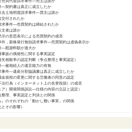
（売買代金請求事件―売主は誰か
件―契約書は真正に成立したか
収去土地明渡請求事件―買主は誰か
は交付されたか
請求事件―売買契約は締結されたか
注文者は誰か
黙示の意思表示による売買契約の成否
事件，新株発行無効請求事件―売買契約は虚偽表示か
件―慰謝料額が過大か
難事故の偶発性に関する事実認定
過失相殺率の認定判断（争点整理と事実認定）
件―被相続人の遺言能力の有無
求事件―遺産分割協議書は真正に成立したか
職金規程の変更に関する労働者の同意の認定
不法行為（インターネット上の名誉毀損）の成否
ェア）開発関係訴訟―仕様の内容の立証と認定）
点整理、事実認定と判決との関係
る』のそれぞれの「動かし難い事実」の関係
化とその影響）