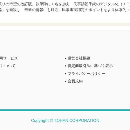
振りの待望の改訂版。執筆陣に１名を加え 民事訴訟手続のデジタル化（ＩＴ
編」を新設し 最新の情報にも対応。民事事実認定のポイントをより体系的・
用サービス
運営会社概要
店について
特定商取引法に基づく表示
プライバシーポリシー
会員規約
Copyright © TOHAN CORPORATION