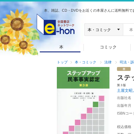
本、雑誌、CD・DVDをお近くの本屋さんに送料無料で
本
コミック
トップ
本・コミック
法律
司法・訴
ステ
第３版
土屋文昭
出版社名
出版年月
ISBNコー
税込価格