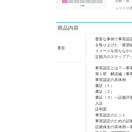
頁数・縦
シリーズ
商品内容
豊富な事例で事実認
を取り上げた「展望
要旨
イメージを持ちなが
定能力のステップア
事実認定とは？―事
第１部 解説編（事
事実認定の具体例
書証（１）
書証（２）
書証（３）―証拠評
人証
証明度
事実認定のヒント
事実認定のための証
証拠保全の具体例―