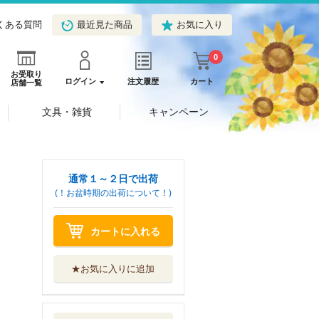
くある質問
最近見た商品
お気に入り
0
お受取り
ログイン
注文履歴
カート
店舗一覧
文具・雑貨
キャンペーン
通常１～２日で出荷
(！お盆時期の出荷について！)
カートに入れる
★お気に入りに追加
倒産法の最新論点
ソリューション
弘文堂