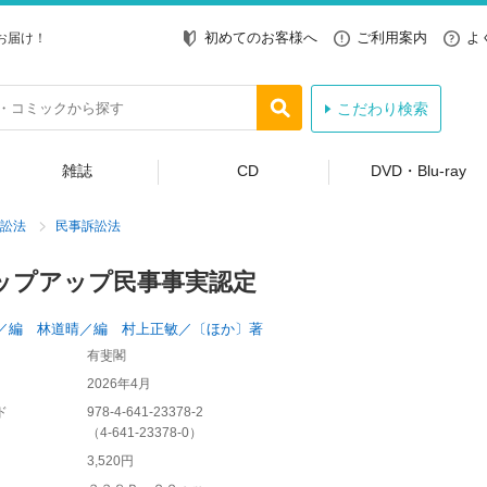
初めてのお客様へ
ご利用案内
よ
お届け！
こだわり検索
雑誌
CD
DVD・Blu-ray
訟法
民事訴訟法
ップアップ民事事実認定
／編 林道晴／編 村上正敏／〔ほか〕著
有斐閣
2026年4月
ド
978-4-641-23378-2
（
4-641-23378-0
）
3,520円