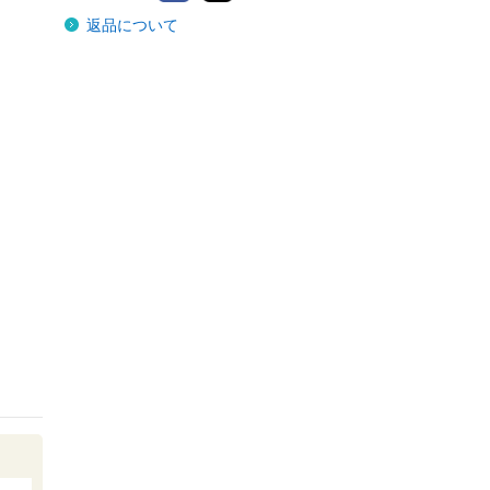
民事要件事実講座
返品について
３
青林書院
条解民事執行法
弘文堂
条解破産法
弘文堂
倒産法の最新論点
ソリューション
弘文堂
債権法改正と裁判
実務 要件事実...
商事法務
民事要件事実講座
３
青林書院