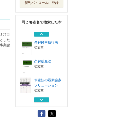
新刊パトロールに登録
債権法改正と裁判
実務 要件事実...
商事法務
同じ著者名で検索した本
民事要件事実講座
３
青林書院
３項目
とした
条解民事執行法
事実認
弘文堂
条解破産法
弘文堂
倒産法の最新論点
ソリューション
弘文堂
債権法改正と裁判
実務 要件事実...
商事法務