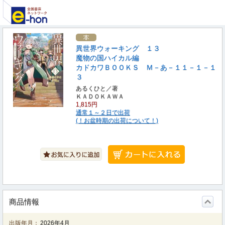
異世界ウォーキング １３
魔物の国ハイカル編
カドカワＢＯＯＫＳ Ｍ－あ－１１－１－１
３
あるくひと／著
ＫＡＤＯＫＡＷＡ
1,815円
通常１～２日で出荷
(！お盆時期の出荷について！)
商品情報
出版年月：
2026年4月