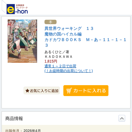
異世界ウォーキング １３
魔物の国ハイカル編
カドカワＢＯＯＫＳ Ｍ－あ－１１－１－１
３
あるくひと／著
ＫＡＤＯＫＡＷＡ
1,815円
通常１～２日で出荷
(！お盆時期の出荷について！)
商品情報
出版年月：
2026年4月