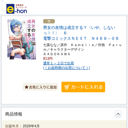
男女の友情は成立する？〈いや、しない
っ！！〉 ６
電撃コミックスＮＥＸＴ Ｎ４６９－０６
七菜なな／原作 Ｋａｍｅｌｉｅ／作画 Ｐａｒｕ
ｍ／キャラクターデザイン
ＫＡＤＯＫＡＷＡ
913円
通常１～２日で出荷
(！お盆時期の出荷について！)
商品情報
出版年月：
2026年4月