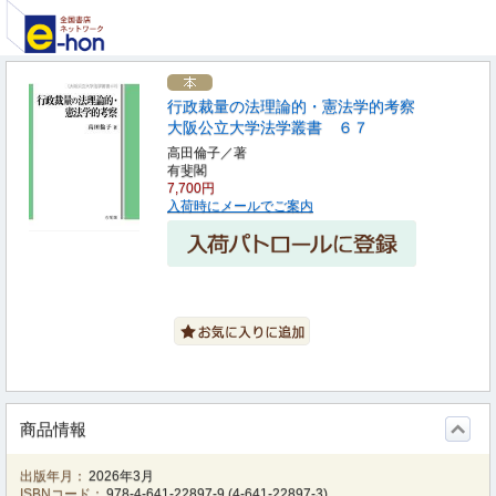
行政裁量の法理論的・憲法学的考察
大阪公立大学法学叢書 ６７
高田倫子／著
有斐閣
7,700円
入荷時にメールでご案内
商品情報
出版年月：
2026年3月
ISBNコード：
978-4-641-22897-9
(
4-641-22897-3
)