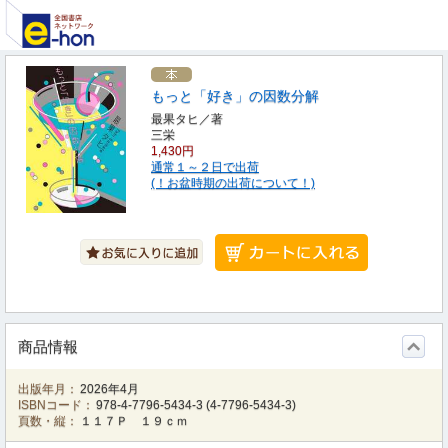
もっと「好き」の因数分解
最果タヒ／著
三栄
1,430円
通常１～２日で出荷
(！お盆時期の出荷について！)
商品情報
出版年月：
2026年4月
ISBNコード：
978-4-7796-5434-3
(
4-7796-5434-3
)
頁数・縦：
１１７Ｐ １９ｃｍ