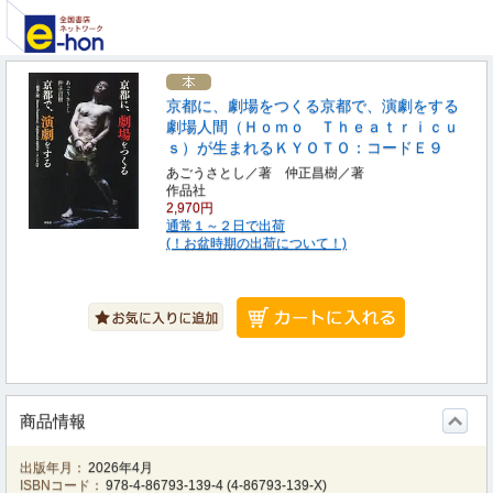
京都に、劇場をつくる京都で、演劇をする
劇場人間（Ｈｏｍｏ Ｔｈｅａｔｒｉｃｕ
ｓ）が生まれるＫＹＯＴＯ：コードＥ９
あごうさとし／著 仲正昌樹／著
作品社
2,970円
通常１～２日で出荷
(！お盆時期の出荷について！)
商品情報
出版年月：
2026年4月
ISBNコード：
978-4-86793-139-4
(
4-86793-139-X
)