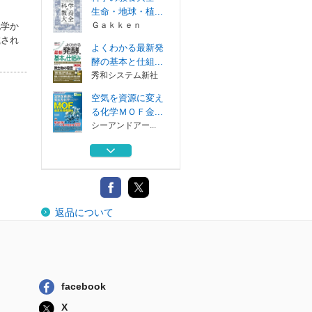
生命・地球・植...
Ｇａｋｋｅｎ
化学か
載され
よくわかる最新発
酵の基本と仕組...
秀和システム新社
空気を資源に変え
る化学ＭＯＦ金...
シーアンドアー...
空気を資源に変え
る化学ＭＯＦ金...
シーアンドアー...
よくわかる最新化
返品について
学熱力学の基本...
秀和システム新社
科学の教養大全
生命・地球・植...
Ｇａｋｋｅｎ
facebook
よくわかる最新発
X