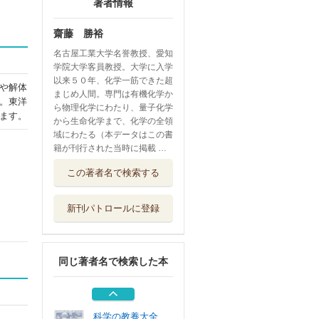
著者情報
齋藤 勝裕
名古屋工業大学名誉教授、愛知
学院大学客員教授。大学に入学
以来５０年、化学一筋できた超
や解体
まじめ人間。専門は有機化学か
。東洋
ら物理化学にわたり、量子化学
ます。
から生命化学まで、化学の全領
域にわたる（本データはこの書
籍が刊行された当時に掲載 …
空気を資源に変え
この著者名で検索する
る化学ＭＯＦ金...
シーアンドアー...
新刊パトロールに登録
空気を資源に変え
る化学ＭＯＦ金...
シーアンドアー...
同じ著者名で検索した本
よくわかる最新化
学熱力学の基本...
秀和システム新社
科学の教養大全