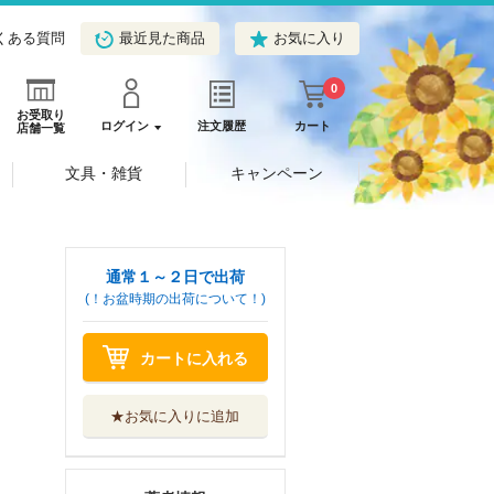
くある質問
最近見た商品
お気に入り
0
お受取り
ログイン
注文履歴
カート
店舗一覧
文具・雑貨
キャンペーン
通常１～２日で出荷
(！お盆時期の出荷について！)
カートに入れる
★お気に入りに追加