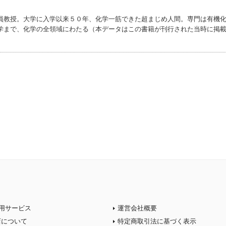
員教授。大学に入学以来５０年、化学一筋できた超まじめ人間。専門は有機
学まで、化学の全領域にわたる（本データはこの書籍が刊行された当時に掲
用サービス
運営会社概要
店について
特定商取引法に基づく表示