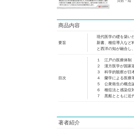
頁数・縦
商品内容
現代医学の礎を築い
要旨
新書、種痘導入など
と西洋の知が融合し
１ 江戸の医療体制
２ 漢方医学が国家
３ 科学的観察が日
目次
４ 蘭学による医療
５ 公衆衛生の概念
６ 種痘法と感染症
７ 黒船とともに近
著者紹介