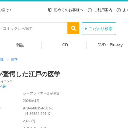
初めてのお客様へ
ご利用案内
よ
お届け！
こだわり検索
雑誌
CD
DVD・Blu-ray
識
雑学
が驚愕した江戸の医学
サイエンス
／著
シーアンドアール研究所
2026年4月
ド
978-4-86354-507-6
（
4-86354-507-X
）
2,453円