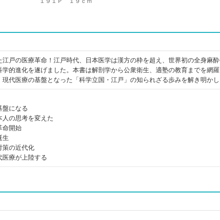
１９１Ｐ １９ｃｍ
た江戸の医療革命！江戸時代、日本医学は漢方の枠を超え、世界初の全身麻酔
科学的進化を遂げました。本書は解剖学から公衆衛生、適塾の教育までを網羅
、現代医療の基盤となった「科学立国・江戸」の知られざる歩みを解き明かし
基盤になる
本人の思考を変えた
革命開始
誕生
対策の近代化
代医療が上陸する