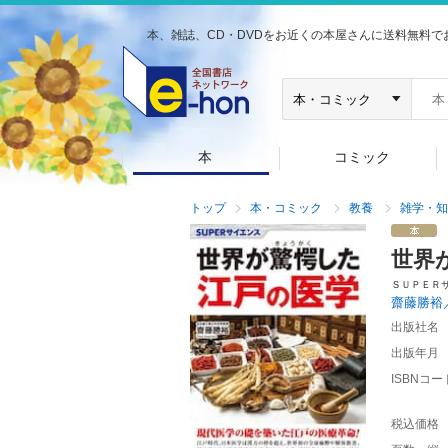
本、雑誌、CD・DVDをお近くの本屋さんに送料無料で
本
コミック
トップ
本・コミック
教養
雑学・知
世界
ＳＵＰＥＲ
齋藤勝裕
出版社名
出版年月
ISBNコー
税込価格