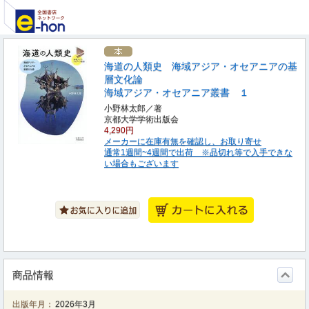
海道の人類史 海域アジア・オセアニアの基
層文化論
海域アジア・オセアニア叢書 １
小野林太郎／著
京都大学学術出版会
4,290円
メーカーに在庫有無を確認し、お取り寄せ
通常1週間~4週間で出荷 ※品切れ等で入手できな
い場合もございます
商品情報
出版年月：
2026年3月