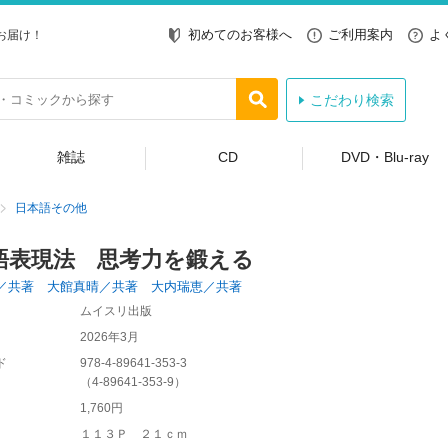
初めてのお客様へ
ご利用案内
よ
お届け！
こだわり検索
雑誌
CD
DVD・Blu-ray
日本語その他
語表現法 思考力を鍛える
／共著 大館真晴／共著 大内瑞恵／共著
ムイスリ出版
2026年3月
ド
978-4-89641-353-3
（
4-89641-353-9
）
1,760円
１１３Ｐ ２１ｃｍ