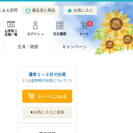
くある質問
最近見た商品
お気に入り
0
お受取り
ログイン
注文履歴
カート
店舗一覧
文具・雑貨
キャンペーン
通常１～２日で出荷
(！お盆時期の出荷について！)
カートに入れる
★お気に入りに追加