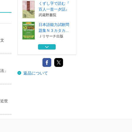
くずし字で読む『
百人一首一夕話』
武蔵野書院
日本語能力試験問
題集Ｎ３カタカ...
Ｊリサーチ出版
と文
生きる意味 キリ
スト教への問い...
オリエンス宗教...
コレクション日本
現法」
返品について
歌人選 ０５７
笠間書院
それいけ！古事記
すごろく
ヒムカ出版
本近世
くずし字で読む『
百人一首一夕話』
武蔵野書院
日本語能力試験問