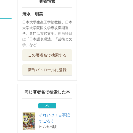
著者情報
清水 明美
日本大学生産工学部教授。日本
大学大学院国文学専攻満期退
学。専門は古代文学。担当科目
は「日本語表現法」「芸術と文
学」など
日本語能力試験問
この著者名で検索する
題集Ｎ３カタカ...
Ｊリサーチ出版
新刊パトロールに登録
生きる意味 キリ
スト教への問い...
オリエンス宗教...
同じ著者名で検索した本
コレクション日本
歌人選 ０５７
笠間書院
それいけ！古事記
すごろく
ヒムカ出版