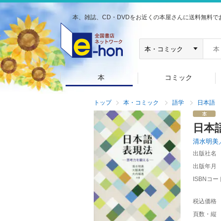
本、雑誌、CD・DVDをお近くの本屋さんに送料無料で
本
コミック
トップ
本・コミック
語学
日本語
日本
清水明美
出版社名
出版年月
ISBNコー
税込価格
頁数・縦