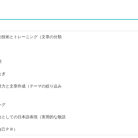
の技術とトレーニング（文章の分類
順
なぎ
考力と文章作成（テーマの絞り込み
ング
力としての日本語表現（実用的な敬語
自己ＰＲ）