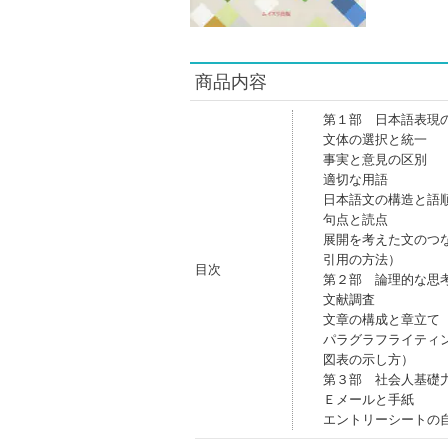
商品内容
第１部 日本語表現
文体の選択と統一
事実と意見の区別
適切な用語
日本語文の構造と語
句点と読点
展開を考えた文のつ
引用の方法）
目次
第２部 論理的な思
文献調査
文章の構成と章立て
パラグラフライティ
図表の示し方）
第３部 社会人基礎
Ｅメールと手紙
エントリーシートの