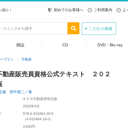
初めてのお客様へ
ご利用案内
よ
お届け！
こだわり検索
雑誌
CD
DVD・Blu-ray
ープラン
不動産
不動産販売員資格公式テキスト ２０２
版
監修 田中嵩二／著
ＫＥＮ不動産研究出版
2026年3月
ド
978-4-910484-28-0
（
4-910484-28-0
）
3,630円