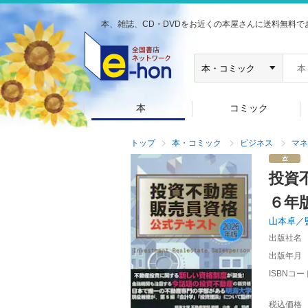
本、雑誌、CD・DVDをお近くの本屋さんに送料無料で
本
コミック
トップ
本・コミック
ビジネス
マネ
投資
６年
山本卓／
出版社名
出版年月
ISBNコー
税込価格