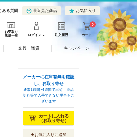
くある質問
最近見た商品
お気に入り
0
お受取り
ログイン
注文履歴
カート
店舗一覧
文具・雑貨
キャンペーン
メーカーに在庫有無を確認
し、お取り寄せ
通常1週間~4週間で出荷 ※品
切れ等で入手できない場合もご
ざいます
カートに入れる
（お取り寄せ）
★お気に入りに追加