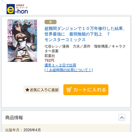
超難関ダンジョンで１０万年修行した結果、
世界最強に 最弱無能の下剋上 ７
モンスターコミックス
七谷レン／漫画 力水／原作 瑠奈璃亜／キャラク
ター原案
双葉社
792円
通常１～２日で出荷
(！お盆時期の出荷について！)
商品情報
出版年月：
2026年4月