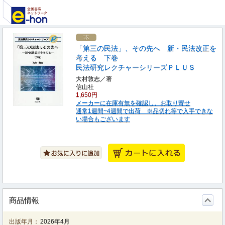
「第三の民法」、その先へ 新・民法改正を
考える 下巻
民法研究レクチャーシリーズＰＬＵＳ
大村敦志／著
信山社
1,650円
メーカーに在庫有無を確認し、お取り寄せ
通常1週間~4週間で出荷 ※品切れ等で入手できな
い場合もございます
商品情報
出版年月：
2026年4月