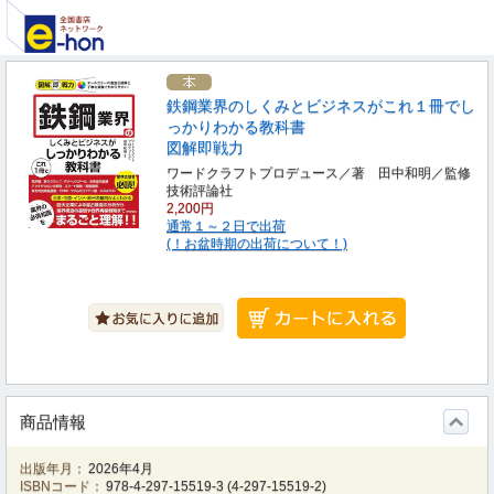
鉄鋼業界のしくみとビジネスがこれ１冊でし
っかりわかる教科書
図解即戦力
ワードクラフトプロデュース／著 田中和明／監修
技術評論社
2,200円
通常１～２日で出荷
(！お盆時期の出荷について！)
商品情報
出版年月：
2026年4月
ISBNコード：
978-4-297-15519-3
(
4-297-15519-2
)