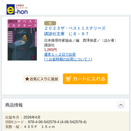
２０２３ザ・ベストミステリーズ
講談社文庫 に６－９７
日本推理作家協会／編 西澤保彦／〔ほか著〕
講談社
1,265円
通常１～２日で出荷
(！お盆時期の出荷について！)
商品情報
出版年月：
2026年4月
ISBNコード：
978-4-06-542579-4
(
4-06-542579-4
)
頁数・縦：
４３５Ｐ １５ｃｍ