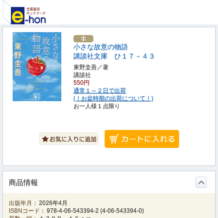
小さな故意の物語
講談社文庫 ひ１７－４３
東野圭吾／著
講談社
550円
通常１～２日で出荷
(！お盆時期の出荷について！)
お一人様１点限り
商品情報
出版年月：
2026年4月
ISBNコード：
978-4-06-543394-2
(
4-06-543394-0
)