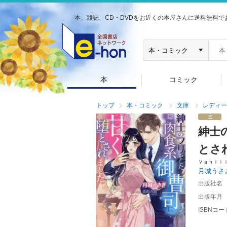
本、雑誌、CD・DVDをお近くの本屋さんに送料無料で
本
コミック
トップ
本・コミック
文庫
レディー
紳士
とさ
Ｖａｎｉｌ
月城うさ
出版社名
出版年月
ISBNコー