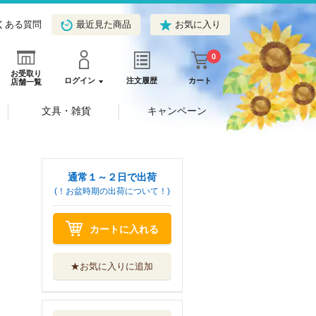
くある質問
最近見た商品
お気に入り
0
お受取り
ログイン
注文履歴
カート
店舗一覧
文具・雑貨
キャンペーン
通常１～２日で出荷
(！お盆時期の出荷について！)
カートに入れる
★お気に入りに追加
「好き」と言わな
いと過保護な護...
イースト・プレス