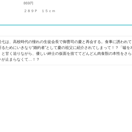
869円
２８９Ｐ １５ｃｍ
美七は、高校時代の憧れの生徒会長で御曹司の慶と再会する。食事に誘われて
断るためにいきなり“婚約者”として慶の祖父に紹介されてしまって！？「嘘を
」と甘く迫りながら、優しい紳士の仮面を捨ててどんどん肉食獣の本性をさら
キが止まらなくて…！？