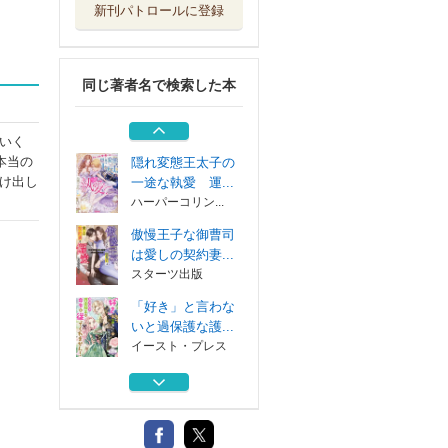
新刊パトロールに登録
えっちな夢が現実
でも起こるなん...
竹書房
同じ著者名で検索した本
純潔を捧げた相手
は行方不明の王...
ハーパーコリン...
いく
本当の
隠れ変態王太子の
け出し
一途な執愛 運...
ハーパーコリン...
傲慢王子な御曹司
は愛しの契約妻...
スターツ出版
「好き」と言わな
いと過保護な護...
イースト・プレス
えっちな夢が現実
でも起こるなん...
竹書房