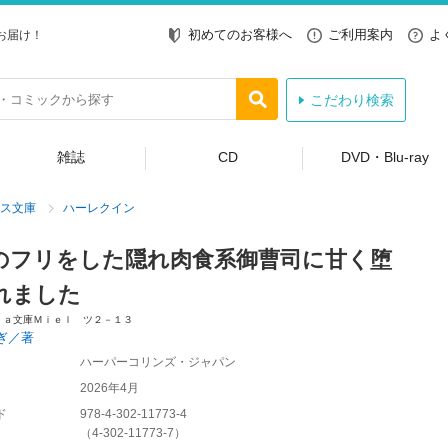
初めてのお客様へ
ご利用案内
よ
お届け！
こだわり検索
雑誌
CD
DVD・Blu-ray
ス文庫
ハーレクイン
のフリをした隠れ肉食系御曹司に甘く堕
れました
ｌａ文庫Ｍｉｅｌ ツ２－１３
ぎ／著
ハーパーコリンズ・ジャパン
2026年4月
ド
978-4-302-11773-4
（
4-302-11773-7
）