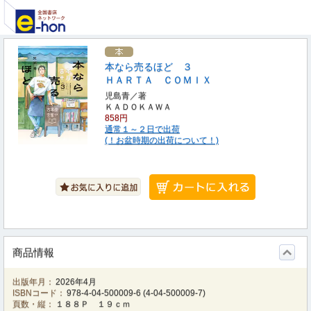
本なら売るほど ３
ＨＡＲＴＡ ＣＯＭＩＸ
児島青／著
ＫＡＤＯＫＡＷＡ
858円
通常１～２日で出荷
(！お盆時期の出荷について！)
商品情報
出版年月：
2026年4月
ISBNコード：
978-4-04-500009-6
(
4-04-500009-7
)
頁数・縦：
１８８Ｐ １９ｃｍ