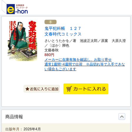
鬼平犯科帳 １２７
文春時代コミックス
さいとうたかを／著 池波正太郎／原案 大原久澄
／〔ほか〕脚色
文藝春秋
880円
メーカーに在庫有無を確認し、お取り寄せ
通常1週間~4週間で出荷 ※品切れ等で入手できな
い場合もございます
商品情報
出版年月：
2026年4月