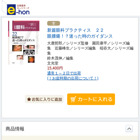
新篇眼科プラクティス ２２
眼腫瘍！？迷った時のガイダンス
大鹿哲郎／シリーズ監修 園田康平／シリーズ編
集 近藤峰生／シリーズ編集 稲谷大／シリーズ編
集
鈴木茂伸／編集
文光堂
15,400円
通常１～２日で出荷
(！お盆時期の出荷について！)
商品情報