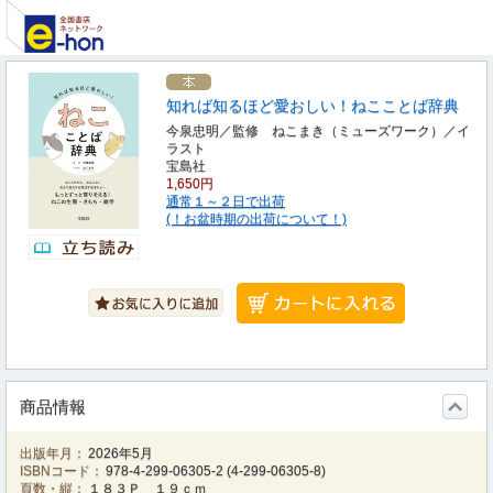
知れば知るほど愛おしい！ねこことば辞典
今泉忠明／監修 ねこまき（ミューズワーク）／イ
ラスト
宝島社
1,650円
通常１～２日で出荷
(！お盆時期の出荷について！)
商品情報
出版年月：
2026年5月
ISBNコード：
978-4-299-06305-2
(
4-299-06305-8
)
頁数・縦：
１８３Ｐ １９ｃｍ