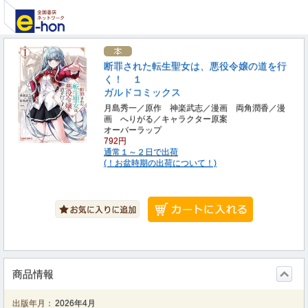
断罪された転生聖女は、悪役令嬢の道を行
く！ １
ガルドコミックス
月島秀一／原作 神楽武志／漫画 両角潤香／漫
画 へりがる／キャラクター原案
オーバーラップ
792円
通常１～２日で出荷
(！お盆時期の出荷について！)
商品情報
出版年月：
2026年4月