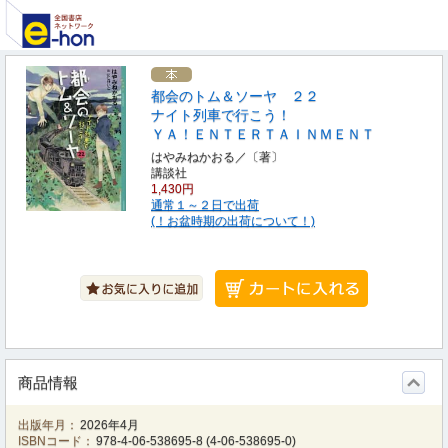
都会のトム＆ソーヤ ２２
ナイト列車で行こう！
ＹＡ！ＥＮＴＥＲＴＡＩＮＭＥＮＴ
はやみねかおる／〔著〕
講談社
1,430円
通常１～２日で出荷
(！お盆時期の出荷について！)
商品情報
出版年月：
2026年4月
ISBNコード：
978-4-06-538695-8
(
4-06-538695-0
)