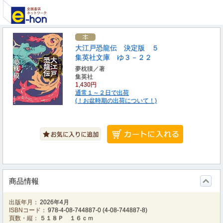
大江戸恐龍伝 決定版 ５
集英社文庫 ゆ３－２２
夢枕獏／著
集英社
1,430円
通常１～２日で出荷
(！お盆時期の出荷について！)
商品情報
出版年月：
2026年4月
ISBNコード：
978-4-08-744887-0
(
4-08-744887-8
)
頁数・縦：
５１８Ｐ １６ｃｍ