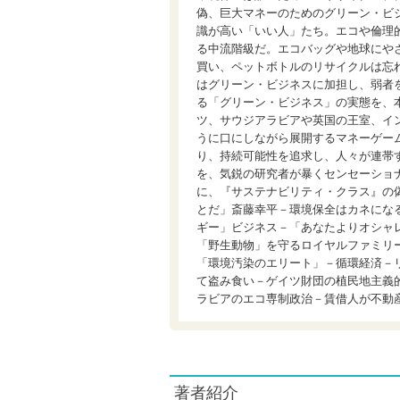
偽、巨大マネーのためのグリーン・ビ
識が高い「いい人」たち。エコや倫理
る中流階級だ。エコバッグや地球にや
買い、ペットボトルのリサイクルは忘
はグリーン・ビジネスに加担し、弱者
る「グリーン・ビジネス」の実態を、
ツ、サウジアラビアや英国の王室、イ
うに口にしながら展開するマネーゲー
り、持続可能性を追求し、人々が連帯
を、気鋭の研究者が暴くセンセーショ
に、『サステナビリティ・クラス』の
とだ」斎藤幸平－環境保全はカネにな
ギー」ビジネス－「あなたよりオシャ
「野生動物」を守るロイヤルファミリ
「環境汚染のエリート」－循環経済－
て盗み食い－ゲイツ財団の植民地主義
ラビアのエコ専制政治－賃借人が不動
著者紹介