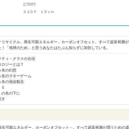
2,750円
４３０Ｐ １９ｃｍ
？リサイクル、再生可能エネルギー、カーボンオフセット。すべて超富裕層が
た！「地球のため」と思うあなたはたぶん知らずに加担している。
リティ・クラスの台頭
コロジーとは？
う名の幻想
う名のマネーゲーム
う名の強迫観念
ＩＥ
」の名の下に
戻す
再生可能エネルギー、カーボンオフセット－。すべて超富裕層が潤うための虚