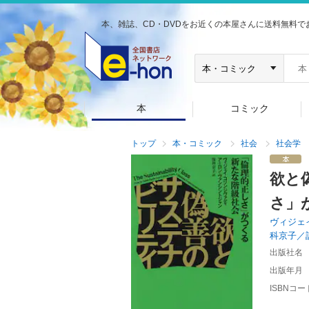
本、雑誌、CD・DVDをお近くの本屋さんに送料無料で
本
コミック
トップ
本・コミック
社会
社会学
欲と
さ」
ヴィジェ
科京子／
出版社名
出版年月
ISBNコー