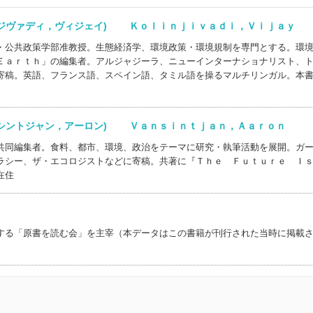
ンジヴァディ，ヴィジェイ) Ｋｏｌｉｎｊｉｖａｄｉ，Ｖｉｊａｙ
・公共政策学部准教授。生態経済学、環境政策・環境規制を専門とする。環
Ｅａｒｔｈ」の編集者。アルジャジーラ、ニューインターナショナリスト、
寄稿。英語、フランス語、スペイン語、タミル語を操るマルチリンガル。本
ンシントジャン，アーロン) Ｖａｎｓｉｎｔｊａｎ，Ａａｒｏｎ
共同編集者。食料、都市、環境、政治をテーマに研究・執筆活動を展開。ガ
ラシー、ザ・エコロジストなどに寄稿。共著に『Ｔｈｅ Ｆｕｔｕｒｅ Ｉ
在住
する「原書を読む会」を主宰（本データはこの書籍が刊行された当時に掲載