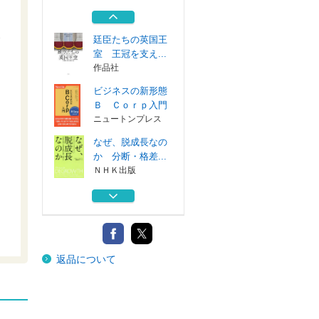
た？ アルツハ...
クリエイツかも...
廷臣たちの英国王
室 王冠を支え...
作品社
ビジネスの新形態
Ｂ Ｃｏｒｐ入門
ニュートンプレス
なぜ、脱成長なの
か 分断・格差...
ＮＨＫ出版
災害とレジリエン
ス ニューオリ...
明石書店
認知症がはじまっ
返品について
た？ アルツハ...
クリエイツかも...
廷臣たちの英国王
室 王冠を支え...