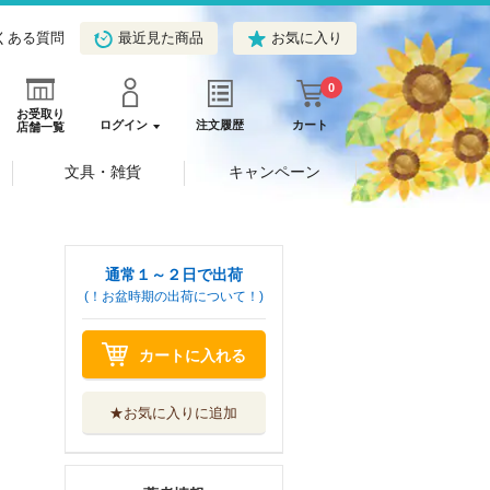
くある質問
最近見た商品
お気に入り
0
お受取り
ログイン
注文履歴
カート
店舗一覧
文具・雑貨
キャンペーン
通常１～２日で出荷
(！お盆時期の出荷について！)
カートに入れる
★お気に入りに追加