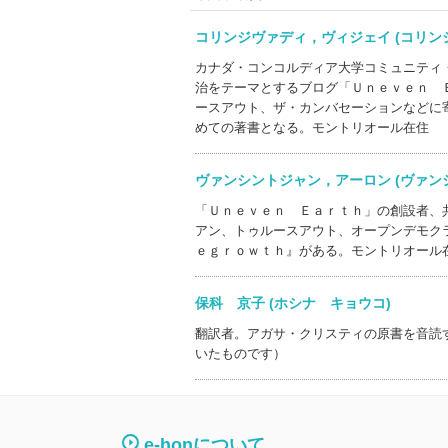
コリンジヴァディ，ヴィジェイ (コリ
カナダ・コンコルディア大学コミュニティ
治をテーマとするブログ「Ｕｎｅｖｅｎ 
ースアウト、ザ・カンバセーションなどに
めての著書となる。モントリオール在住
ヴァンシントジャン，アーロン (ヴァ
「Ｕｎｅｖｅｎ Ｅａｒｔｈ」の創設者、
アン、トゥルースアウト、オープンデモク
ｅｇｒｏｗｔｈ』がある。モントリオール
保科 京子 (ホシナ キョウコ)
翻訳者。アガサ・クリスティの原書を音読
いたものです）
e-honについて