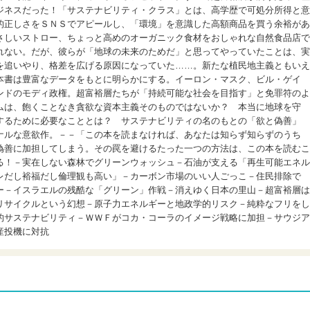
ジネスだった！「サステナビリティ・クラス」とは、高学歴で可処分所得と意
的正しさをＳＮＳでアピールし、「環境」を意識した高額商品を買う余裕があ
さしいストロー、ちょっと高めのオーガニック食材をおしゃれな自然食品店で
れない。だが、彼らが「地球の未来のためだ」と思ってやっていたことは、実
を追いやり、格差を広げる原因になっていた……。新たな植民地主義ともいえ
本書は豊富なデータをもとに明らかにする。イーロン・マスク、ビル・ゲイ
ンドのモディ政権。超富裕層たちが「持続可能な社会を目指す」と免罪符のよ
ムは、飽くことなき貪欲な資本主義そのものではないか？ 本当に地球を守
するために必要なこととは？ サステナビリティの名のもとの「欲と偽善」
ナルな意欲作。－－「この本を読まなければ、あなたは知らず知らずのうち
偽善に加担してしまう。その罠を避けるたった一つの方法は、この本を読むこ
る！－実在しない森林でグリーンウォッシュ－石油が支える「再生可能エネル
レだし裕福だし倫理観も高い」－カーボン市場のいい人ごっこ－住民排除で
ー－イスラエルの残酷な「グリーン」作戦－消えゆく日本の里山－超富裕層は
リサイクルという幻想－原子力エネルギーと地政学的リスク－純粋なフリをし
的サステナビリティ－ＷＷＦがコカ・コーラのイメージ戦略に加担－サウジア
産投機に対抗