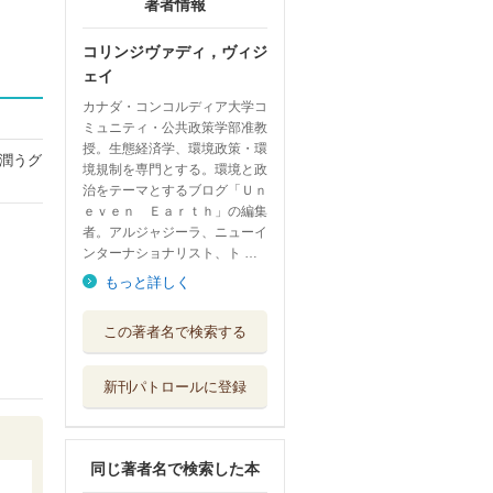
著者情報
コリンジヴァディ，ヴィジ
ェイ
カナダ・コンコルディア大学コ
ミュニティ・公共政策学部准教
授。生態経済学、環境政策・環
潤うグ
境規制を専門とする。環境と政
治をテーマとするブログ「Ｕｎ
ｅｖｅｎ Ｅａｒｔｈ」の編集
者。アルジャジーラ、ニューイ
ンターナショナリスト、ト …
もっと詳しく
なぜ、脱成長なの
この著者名で検索する
か 分断・格差...
ＮＨＫ出版
新刊パトロールに登録
災害とレジリエン
ス ニューオリ...
明石書店
同じ著者名で検索した本
認知症がはじまっ