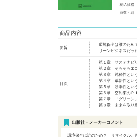
税込価格
頁数・縦
商品内容
環境保全は誰のため
要旨
リーンビジネスだっ
第１章 サステナビ
第２章 そもそもエ
第３章 純粋性とい
第４章 革新性とい
目次
第５章 効率性とい
第６章 空約束のＰ
第７章 「グリーン
第８章 未来を取り
出版社・メーカーコメント
環境保全は誰のため？ リサイクル、