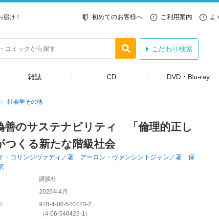
初めてのお客様へ
ご利用案内
よ
お届け！
こだわり検索
雑誌
CD
DVD・Blu-ray
社会学その他
偽善のサステナビリティ 「倫理的正し
がつくる新たな階級社会
イ・コリンジヴァディ／著 アーロン・ヴァンシントジャン／著 保
訳
講談社
2026年4月
ド
978-4-06-540423-2
（
4-06-540423-1
）