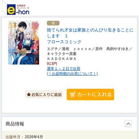
捨てられ才女は家族とのんびり生きることに
します １
フロースコミック
エグチ／漫画 ｙｏｃｃｏ／原作 鳥飼やすゆき／
キャラクター原案
ＫＡＤＯＫＡＷＡ
913円
通常１～２日で出荷
(！お盆時期の出荷について！)
商品情報
出版年月：
2026年4月