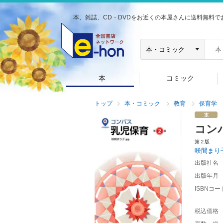
本、雑誌、CD・DVDをお近くの本屋さんに送料無料で
本
コミック
トップ
本・コミック
教育
保育学
コン
第２版
咲間まり
出版社名
出版年月
ISBNコー
税込価格