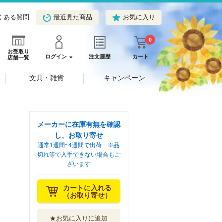
くある質問
最近見た商品
お気に入り
0
お受取り
ログイン
注文履歴
カート
店舗一覧
文具・雑貨
キャンペーン
メーカーに在庫有無を確認
し、お取り寄せ
通常1週間~4週間で出荷 ※品
切れ等で入手できない場合もご
ざいます
カートに入れる
（お取り寄せ）
★お気に入りに追加