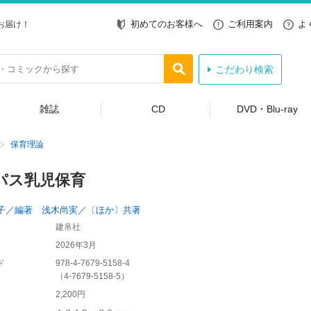
初めてのお客様へ
ご利用案内
よ
お届け！
こだわり検索
雑誌
CD
DVD・Blu-ray
保育理論
パス乳児保育
子／編著 浅木尚実／〔ほか〕共著
建帛社
2026年3月
ド
978-4-7679-5158-4
（
4-7679-5158-5
）
2,200円