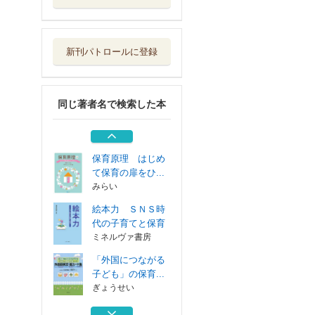
「外国につながる
子ども」の保育...
ぎょうせい
新刊パトロールに登録
特別支援教育・障
害児保育入門
建帛社
同じ著者名で検索した本
保育者のための外
国人保護者支援...
かもがわ出版
保育原理 はじめ
て保育の扉をひ...
みらい
絵本力 ＳＮＳ時
代の子育てと保育
ミネルヴァ書房
「外国につながる
子ども」の保育...
ぎょうせい
特別支援教育・障