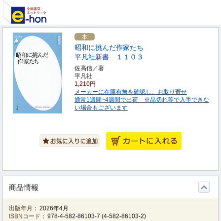
昭和に挑んだ作家たち
平凡社新書 １１０３
佐高信／著
平凡社
1,210円
メーカーに在庫有無を確認し、お取り寄せ
通常1週間~4週間で出荷 ※品切れ等で入手できな
い場合もございます
商品情報
出版年月：
2026年4月
ISBNコード：
978-4-582-86103-7
(
4-582-86103-2
)