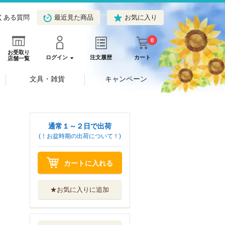
くある質問
最近見た商品
お気に入り
0
お受取り
ログイン
注文履歴
カート
店舗一覧
文具・雑貨
キャンペーン
通常１～２日で出荷
(！お盆時期の出荷について！)
カートに入れる
★お気に入りに追加
工芸職人はセカン
ドライフを謳歌...
アルファポリス