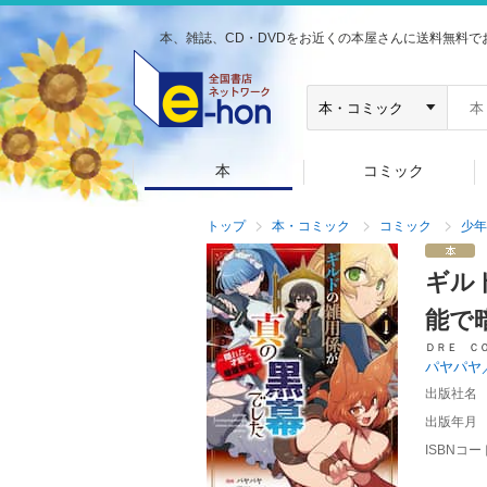
本、雑誌、CD・DVDをお近くの本屋さんに送料無料で
本
コミック
トップ
本・コミック
コミック
少年
ギル
能で
ＤＲＥ Ｃ
パヤパヤ
出版社名
出版年月
ISBNコー