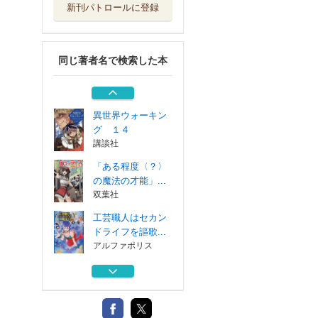
新刊パトロールに登録
解雇された宮廷錬
金術師は辺境で...
スターツ出版
同じ著者名で検索した本
せっかく農家に転
生したので勇者...
ＫＡＤＯＫＡＷＡ
異世界ウォーキン
グ １４
講談社
「ある程度〈？〉
の魔法の才能」...
双葉社
工芸職人はセカン
ドライフを謳歌...
アルファポリス
解雇された宮廷錬
金術師は辺境で...
スターツ出版