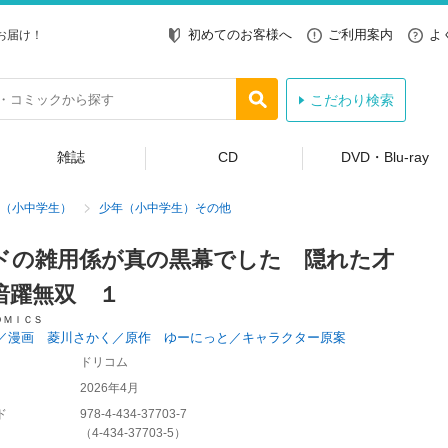
初めてのお客様へ
ご利用案内
よ
お届け！
こだわり検索
雑誌
CD
DVD・Blu-ray
（小中学生）
少年（小中学生）その他
ドの雑用係が真の黒幕でした 隠れた才
暗躍無双 １
ＯＭＩＣＳ
／漫画 菱川さかく／原作 ゆーにっと／キャラクター原案
ドリコム
2026年4月
ド
978-4-434-37703-7
（
4-434-37703-5
）