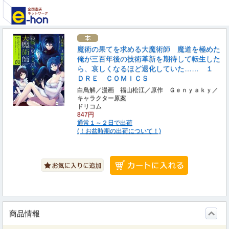
魔術の果てを求める大魔術師 魔道を極めた
俺が三百年後の技術革新を期待して転生した
ら、哀しくなるほど退化していた…… １
ＤＲＥ ＣＯＭＩＣＳ
白鳥解／漫画 福山松江／原作 Ｇｅｎｙａｋｙ／
キャラクター原案
ドリコム
847円
通常１～２日で出荷
(！お盆時期の出荷について！)
商品情報