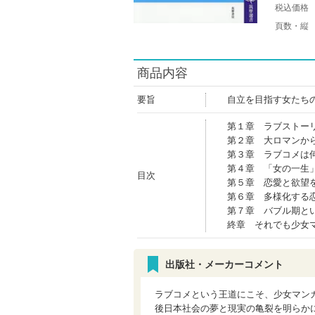
税込価格
頁数・縦
商品内容
要旨
自立を目指す女たち
第１章 ラブストー
第２章 大ロマンか
第３章 ラブコメは
第４章 「女の一生
目次
第５章 恋愛と欲望
第６章 多様化する
第７章 バブル期と
終章 それでも少女
出版社・メーカーコメント
ラブコメという王道にこそ、少女マン
後日本社会の夢と現実の亀裂を明らか