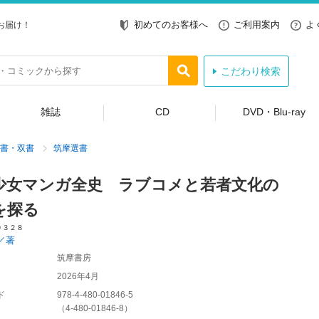
初めてのお客様へ
ご利用案内
よ
お届け！
こだわり検索
雑誌
CD
DVD・Blu-ray
書・双書
筑摩選書
少女マンガ全史 ラブコメと若者文化の
を探る
０３２８
／著
筑摩書房
2026年4月
ド
978-4-480-01846-5
（
4-480-01846-8
）