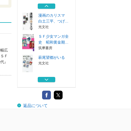
詩歌が好きです...
光文社
漫画のカリスマ
白土三平、つげ...
光文社
ＳＦ少女マンガ全
史 昭和黄金期...
筑摩書房
、幅広
本ＳＦ
萩尾望都がいる
時代』
光文社
日本回帰と文化人
昭和戦前期の...
筑摩書房
恥ずかしながら、
返品について
詩歌が好きです...
光文社
漫画のカリスマ
白土三平、つげ...