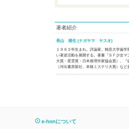
著者紹介
長山 靖生 (ナガヤマ ヤスオ)
１９６２年生まれ。評論家。鶴見大学歯学
い著述活動を展開する。著書『ＳＦ少女マ
大賞・星雲賞・日本推理作家協会賞）、『
（河出書房新社、本格ミステリ大賞）など
e-honについて