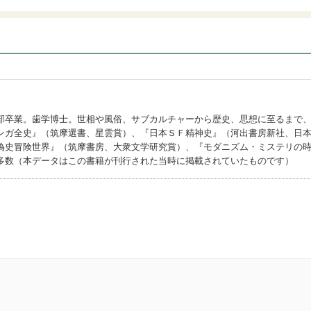
部卒業。歯学博士。世相や風俗、サブカルチャーから歴史、思想に至るまで
ンガ全史』（筑摩選書、星雲賞）、『日本ＳＦ精神史』（河出書房新社、日
偽史冒険世界』（筑摩書房、大衆文学研究賞）、『モダニズム・ミステリの
多数（本データはこの書籍が刊行された当時に掲載されていたものです）