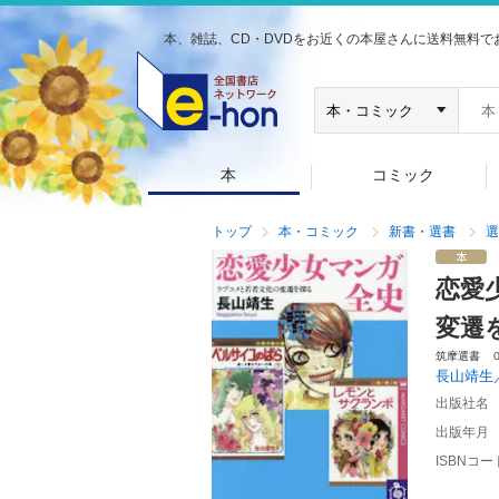
本、雑誌、CD・DVDをお近くの本屋さんに送料無料で
本
コミック
トップ
本・コミック
新書・選書
選
恋愛
変遷
筑摩選書 
長山靖生
出版社名
出版年月
ISBNコー