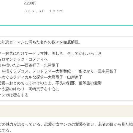
2,200円
３２６，６Ｐ １９ｃｍ
の知恵とロマンに満ちた名作の数々を徹底解読。
リー解禁にむけて―ドラマ性、美しさ、そしてかわいらしさ
らロマンチック・コメディへ
何を描いたか―西谷祥子・忠津陽子
」を描くラブコメ、メロドラマ―大和和紀・一条ゆかり・里中満智子
をめぐるラディカルな探求―大島弓子・山岸凉子
恋愛―おとめちっくのそのまま、不良の刹那、優等生の憂鬱
いう恋の終わり―岡崎京子を中心に
マンガは恋をする
ガの魅力が詰まっている。恋愛少女マンガの変遷を追い、若者の目から見た戦
にする。