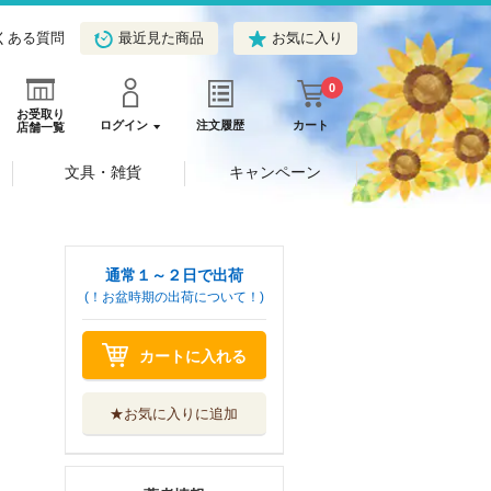
くある質問
最近見た商品
お気に入り
0
お受取り
ログイン
注文履歴
カート
店舗一覧
文具・雑貨
キャンペーン
通常１～２日で出荷
(！お盆時期の出荷について！)
カートに入れる
★お気に入りに追加