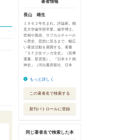
著者情報
長山 靖生
１９６２年生まれ。評論家。鶴
見大学歯学部卒業。歯学博士。
世相や風俗、サブカルチャーか
ら歴史、思想に至るまで、幅広
い著述活動を展開する。著書
『ＳＦ少女マンガ全史』（筑摩
選書、星雲賞）、『日本ＳＦ精
神史』（河出書房新社、日本
…
もっと詳しく
萩尾望都がいる
この著者名で検索する
光文社
新刊パトロールに登録
日本回帰と文化人
昭和戦前期の...
筑摩書房
同じ著者名で検索した本
恥ずかしながら、