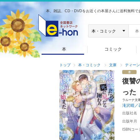
本、雑誌、CD・DVDをお近くの本屋さんに送料無料で
本
コミック
トップ
本・コミック
文庫
ティーン
復讐
った
ラルーナ文
滝沢晴／
出版社名
出版年月
ISBNコー