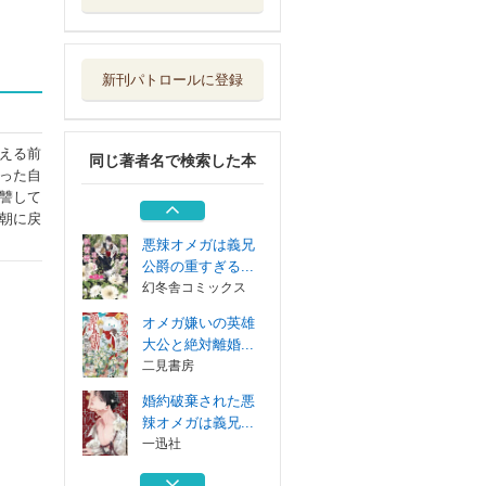
オメガ嫌いの英雄
大公と絶対離婚...
二見書房
新刊パトロールに登録
婚約破棄された悪
辣オメガは義兄...
一迅社
える前
同じ著者名で検索した本
勇者になりたかっ
った自
た側妃、本物の...
讐して
幻冬舎コミックス
朝に戻
悪辣オメガは義兄
公爵の重すぎる...
幻冬舎コミックス
オメガ嫌いの英雄
大公と絶対離婚...
二見書房
婚約破棄された悪
辣オメガは義兄...
一迅社
勇者になりたかっ