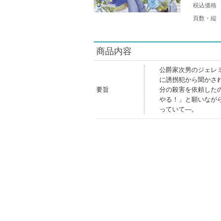
税込価格
頁数・縦
商品内容
公爵家次男のジェレ
に誘拐犯から聞かさ
要旨
分の殺害を依頼した
やる！」と願いなが
っていて―。