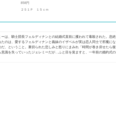
858円
２５１Ｐ １５ｃｍ
ミーは、騎士団長フェルディナンとの結婚式直前に攫われて毒殺された。息絶
れたのは、愛するフェルディナンと義妹のイザベルが実は恋人同士で邪魔にな
のだ、ということ。裏切られた悲しみと怒りにまみれ「時間が巻き戻せたら復
ら意識を失っていったジェレミーだが…ふと目を覚ますと、一年前の婚約式の