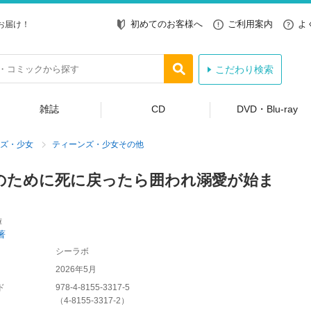
初めてのお客様へ
ご利用案内
よ
お届け！
こだわり検索
雑誌
CD
DVD・Blu-ray
ズ・少女
ティーンズ・少女その他
のために死に戻ったら囲われ溺愛が始ま
庫
著
シーラボ
2026年5月
ド
978-4-8155-3317-5
（
4-8155-3317-2
）