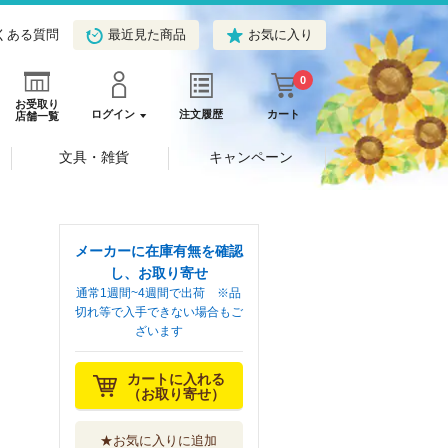
くある質問
最近見た商品
お気に入り
0
お受取り
ログイン
注文履歴
カート
店舗一覧
文具・雑貨
キャンペーン
メーカーに在庫有無を確認
し、お取り寄せ
通常1週間~4週間で出荷 ※品
切れ等で入手できない場合もご
ざいます
カートに入れる
（お取り寄せ）
★お気に入りに追加