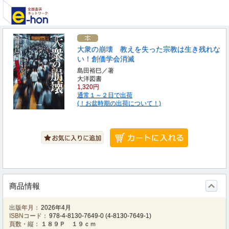
大衆の崩壊 教えを失った宗教は生き残れな
い！創価学会消滅
島田裕巳／著
大洋図書
1,320円
通常１～２日で出荷
(！お盆時期の出荷について！)
商品情報
出版年月：
2026年4月
ISBNコード：
978-4-8130-7649-0
(
4-8130-7649-1
)
頁数・縦：
１８９Ｐ １９ｃｍ