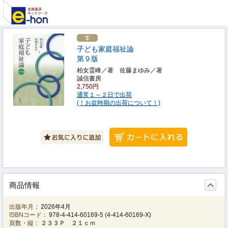
子ども家庭福祉論
第９版
柏女霊峰／著 佐藤まゆみ／著
誠信書房
2,750円
通常１～２日で出荷
(！お盆時期の出荷について！)
商品情報
出版年月：
2026年4月
ISBNコード：
978-4-414-60169-5
(
4-414-60169-X
)
頁数・縦：
２３３Ｐ ２１ｃｍ