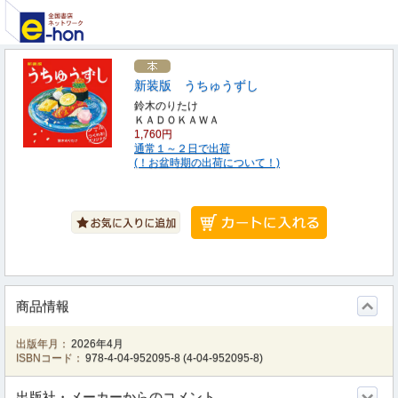
新装版 うちゅうずし
鈴木のりたけ
ＫＡＤＯＫＡＷＡ
1,760円
通常１～２日で出荷
(！お盆時期の出荷について！)
商品情報
出版年月：
2026年4月
ISBNコード：
978-4-04-952095-8
(
4-04-952095-8
)
出版社・メーカーからのコメント